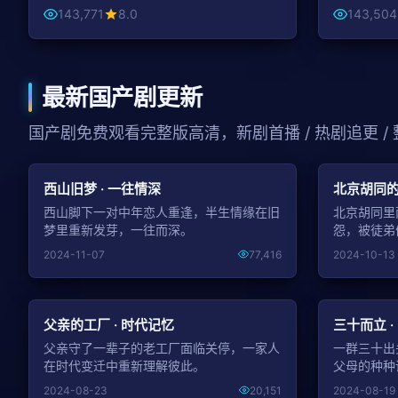
143,771
8.0
143,504
最新国产剧更新
国产剧免费观看完整版高清，新剧首播 / 热剧追更 /
NEW
西山旧梦 · 一往情深
北京胡同的
西山脚下一对中年恋人重逢，半生情缘在旧
北京胡同里
梦里重新发芽，一往而深。
怨，被徒弟
2024-11-07
77,416
2024-10-13
NEW
父亲的工厂 · 时代记忆
三十而立 ·
父亲守了一辈子的老工厂面临关停，一家人
一群三十出
在时代变迁中重新理解彼此。
父母的种种
2024-08-23
20,151
2024-08-19