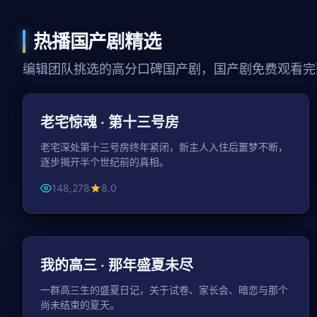
热播国产剧精选
编辑团队挑选的高分口碑国产剧，国产剧免费观看完
106分钟
悬疑
老宅惊魂 · 第十三号房
老宅深处第十三号房终年紧闭，新主人入住后噩梦不断，
逐步揭开半个世纪前的真相。
148,278
8.0
49分钟 / 集
青春
我的高三 · 那年盛夏未尽
一群高三生的盛夏日记，关于试卷、家长会、暗恋与那个
尚未结束的夏天。