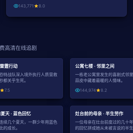
143,771
8.0
费高清在线追剧
99:31
都市
 雷霆行动
公寓七楼 · 邻里之间
恐特战队深入境外执行人质营救
一栋老公寓里发生的喜剧式邻
秒都关乎生死。
蒜皮中藏着最暖的人情味。
7.5
144,974
8.2
99:08
家庭
夏天 · 蓝色回忆
灶台前的母亲 · 半生劳作
连续几个夏天，一群少年用蓝色
一位母亲在灶台前度过的几十
此的成长。
的回忆拼成她从未被言说的半