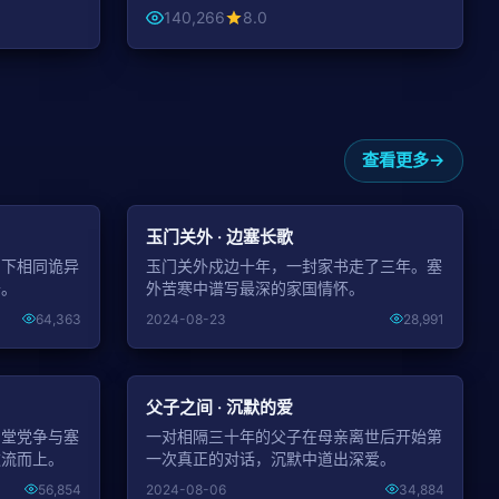
140,266
8.0
查看更多
NEW
NEW
玉门关外 · 边塞长歌
留下相同诡异
玉门关外戍边十年，一封家书走了三年。塞
开。
外苦寒中谱写最深的家国情怀。
64,363
2024-08-23
28,991
NEW
NEW
父子之间 · 沉默的爱
朝堂党争与塞
一对相隔三十年的父子在母亲离世后开始第
逆流而上。
一次真正的对话，沉默中道出深爱。
56,854
2024-08-06
34,884