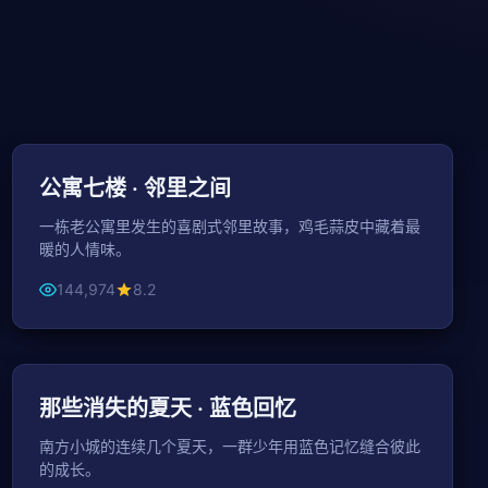
48分钟 / 集
都市
公寓七楼 · 邻里之间
一栋老公寓里发生的喜剧式邻里故事，鸡毛蒜皮中藏着最
暖的人情味。
144,974
8.2
111分钟
青春
那些消失的夏天 · 蓝色回忆
南方小城的连续几个夏天，一群少年用蓝色记忆缝合彼此
的成长。