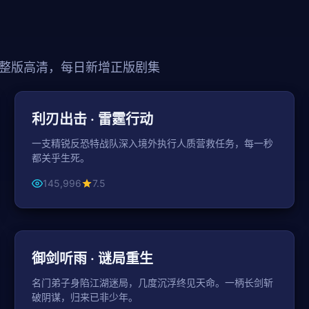
整版高清，每日新增正版剧集
101分钟
动作
利刃出击 · 雷霆行动
一支精锐反恐特战队深入境外执行人质营救任务，每一秒
都关乎生死。
145,996
7.5
43分钟 / 集
古装
御剑听雨 · 谜局重生
名门弟子身陷江湖迷局，几度沉浮终见天命。一柄长剑斩
破阴谋，归来已非少年。