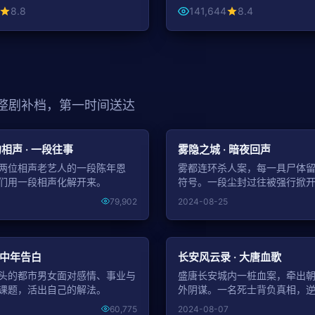
8.8
141,644
8.4
 整剧补档，第一时间送达
NEW
相声 · 一段往事
雾隐之城 · 暗夜回声
两位相声老艺人的一段陈年恩
雾都连环杀人案，每一具尸体
们用一段相声化解开来。
符号。一段尘封过往被强行掀
79,902
2024-08-25
NEW
 中年告白
长安风云录 · 大唐血歌
头的都市男女面对感情、事业与
盛唐长安城内一桩血案，牵出
课题，活出自己的解法。
外阴谋。一名死士背负真相，
60,775
2024-08-07