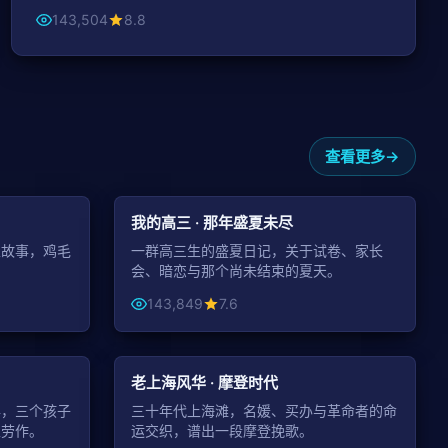
143,504
8.8
查看更多
48:05
49:16
青春
我的高三 · 那年盛夏未尽
里故事，鸡毛
一群高三生的盛夏日记，关于试卷、家长
会、暗恋与那个尚未结束的夏天。
143,849
7.6
99:49
48:44
年代
老上海风华 · 摩登时代
年，三个孩子
三十年代上海滩，名媛、买办与革命者的命
生劳作。
运交织，谱出一段摩登挽歌。