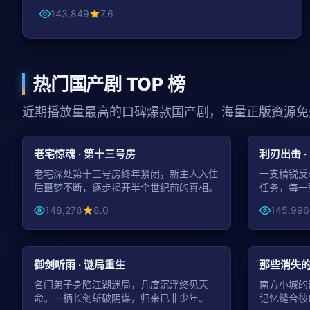
143,849
7.6
热门国产剧 TOP 榜
近期播放量最高的口碑爆款国产剧，海量正版资源免
99:11
悬疑
动作
老宅惊魂 · 第十三号房
利刃出击 ·
老宅深处第十三号房终年紧闭，新主人入住
一支精锐反
后噩梦不断，逐步揭开半个世纪前的真相。
任务，每一
148,278
8.0
145,996
43:25
古装
青春
御剑听雨 · 谜局重生
那些消失的
名门弟子身陷江湖迷局，几度沉浮终见天
南方小城的
命。一柄长剑斩破阴谋，归来已非少年。
记忆缝合彼